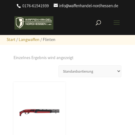
0176-61541939
info@waffenhandel-nordhessen.de
Start
/
Langwaffen
/ Flinten
Einzelnes Ergebnis wird angezeigt