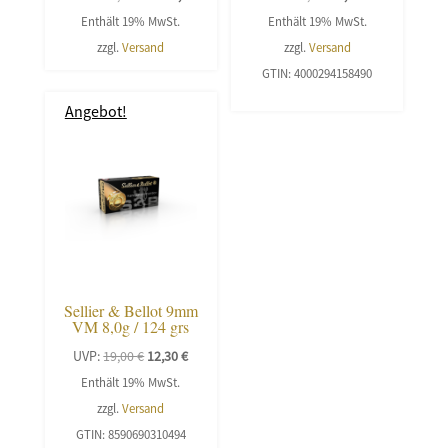
Preis
Preis
Preis
Preis
Enthält 19% MwSt.
Enthält 19% MwSt.
war:
ist:
war:
ist:
zzgl.
Versand
zzgl.
Versand
2.499,00 €
2.199,00 €.
11,50 €
7,60 €.
GTIN: 4000294158490
Angebot!
Sellier & Bellot 9mm
VM 8,0g / 124 grs
Ursprünglicher
Aktueller
UVP:
19,00
€
12,30
€
Preis
Preis
Enthält 19% MwSt.
war:
ist:
zzgl.
Versand
19,00 €
12,30 €.
GTIN: 8590690310494