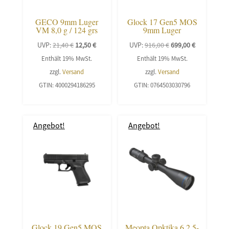
GECO 9mm Luger
Glock 17 Gen5 MOS
VM 8,0 g / 124 grs
9mm Luger
Ursprünglicher
Aktueller
Ursprünglicher
Aktueller
UVP:
21,40
€
12,50
€
UVP:
916,00
€
699,00
€
Preis
Preis
Preis
Preis
Enthält 19% MwSt.
Enthält 19% MwSt.
war:
ist:
war:
ist:
zzgl.
Versand
zzgl.
Versand
21,40 €
12,50 €.
916,00 €
699,00 €.
GTIN: 4000294186295
GTIN: 0764503030796
Angebot!
Angebot!
Glock 19 Gen5 MOS
Meopta Opktika 6 2,5-