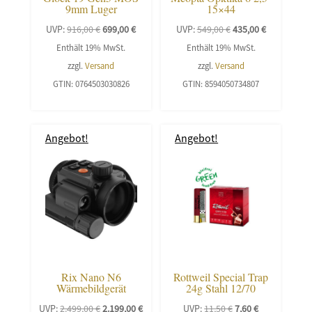
9mm Luger
15×44
Ursprünglicher
Aktueller
Ursprünglicher
Aktueller
UVP:
916,00
€
699,00
€
UVP:
549,00
€
435,00
€
Preis
Preis
Preis
Preis
Enthält 19% MwSt.
Enthält 19% MwSt.
war:
ist:
war:
ist:
zzgl.
Versand
zzgl.
Versand
916,00 €
699,00 €.
549,00 €
435,00 €.
GTIN: 0764503030826
GTIN: 8594050734807
Angebot!
Angebot!
Rix Nano N6
Rottweil Special Trap
Wärmebildgerät
24g Stahl 12/70
Ursprünglicher
Aktueller
Ursprünglicher
Aktueller
UVP:
2.499,00
€
2.199,00
€
UVP:
11,50
€
7,60
€