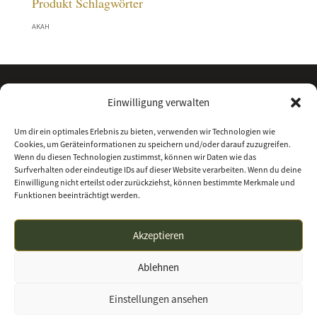
Produkt Schlagwörter
AKAH
Einwilligung verwalten
Um dir ein optimales Erlebnis zu bieten, verwenden wir Technologien wie
Cookies, um Geräteinformationen zu speichern und/oder darauf zuzugreifen.
Wenn du diesen Technologien zustimmst, können wir Daten wie das
Surfverhalten oder eindeutige IDs auf dieser Website verarbeiten. Wenn du deine
Einwilligung nicht erteilst oder zurückziehst, können bestimmte Merkmale und
Funktionen beeinträchtigt werden.
Kontakt
Über uns
Impressum
Datenschutz
Akzeptieren
Allgemeine Geschäftsbedingungen
Ablehnen
waffenhandel-nordhessen.de | Waffenhandel
Einstellungen ansehen
Nordhessen GmbH