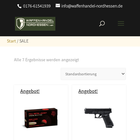
0176-61541939
info@waffenhandel-nordhessen.de
Start
/ SALE
Alle 7 Ergebnisse werden angezeigt
Angebot!
Angebot!