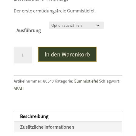
Der erste ermüdungsfreie Gummistiefel.
Ausführung
AIGLE
In den Warenkorb
PARCOURS®
2
grün
Menge
Artikelnummer:
86540
Kategorie:
Gummistiefel
Schlagwort:
AKAH
Beschreibung
Zusätzliche Informationen