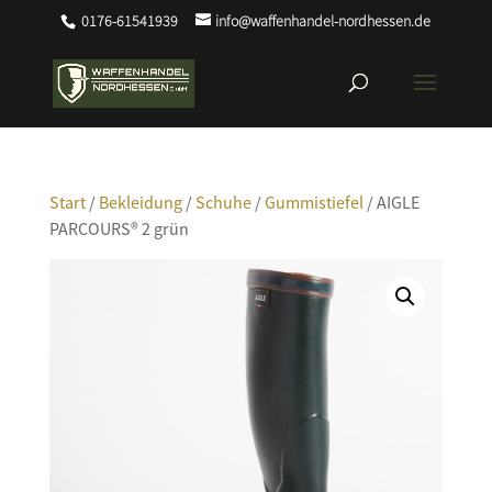
0176-61541939
info@waffenhandel-nordhessen.de
Start
/
Bekleidung
/
Schuhe
/
Gummistiefel
/ AIGLE
PARCOURS® 2 grün