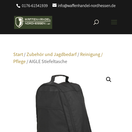
0176-61541939
info@waffenhandel-nordhessen.de
Start
/
Zubehör und Jagdbedarf
/
Reinigung /
Pflege
/ AIGLE Stiefeltasche