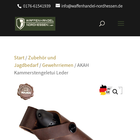
0176-61541939
info@waffenhandel-nordhessen.de
Start
/
Zubehör und
Jagdbedarf
/
Gewehrriemen
/ AKAH
Kammerstengeletui Leder