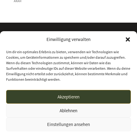
AKAH
Einwilligung verwalten
Um dir ein optimales Erlebnis zu bieten, verwenden wir Technologien wie
Cookies, um Geräteinformationen zu speichern und/oder darauf zuzugreifen.
Wenn du diesen Technologien zustimmst, können wir Daten wie das
Surfverhalten oder eindeutige IDs auf dieser Website verarbeiten. Wenn du deine
Einwilligung nicht erteilst oder zurückziehst, können bestimmte Merkmale und
Funktionen beeinträchtigt werden.
Kontakt
Über uns
Impressum
Datenschutz
Akzeptieren
Allgemeine Geschäftsbedingungen
Ablehnen
waffenhandel-nordhessen.de | Waffenhandel
Einstellungen ansehen
Nordhessen GmbH