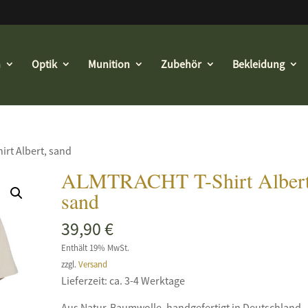
n
Optik
Munition
Zubehör
Bekleidung
rt Albert, sand
ALMTRACHT T-Shirt Albert
sand
39,90
€
Enthält 19% MwSt.
zzgl.
Versand
Lieferzeit: ca. 3-4 Werktage
Aus Natur-Baumwolle, handgefertigt in Deutschland