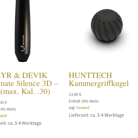
EYR & DEVIK
HUNTTECH
mate Silence 3D –
Kammergriffkugel
(max. Kal. .30)
13,40
€
Enthält 19% MwSt.
,00
€
zzgl.
Versand
 19% MwSt.
Lieferzeit: ca. 3-4 Werktage
sand
eit: ca. 3-4 Werktage