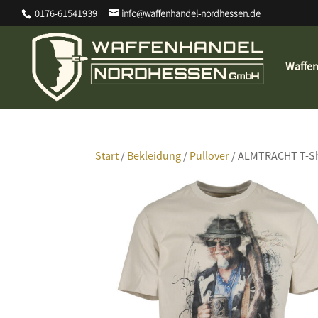
0176-61541939
info@waffenhandel-nordhessen.de
Waffe
Start
/
Bekleidung
/
Pullover
/ ALMTRACHT T-Shi