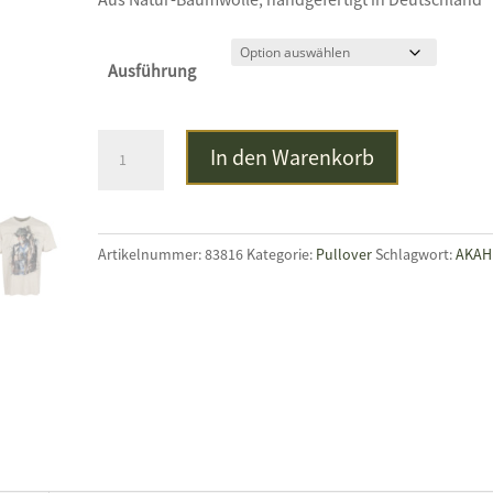
Ausführung
ALMTRACHT
In den Warenkorb
T-
Shirt
Albert,
sand
Artikelnummer:
83816
Kategorie:
Pullover
Schlagwort:
AKAH
Menge