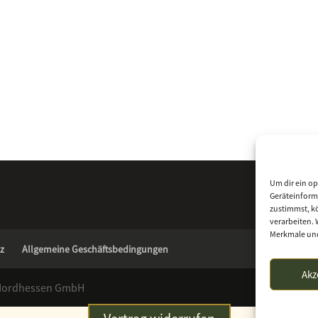
Um dir ein op
Geräteinform
zustimmst, kö
verarbeiten. 
Merkmale und
z
Allgemeine Geschäftsbedingungen
Akz
 Nordhessen GmbH