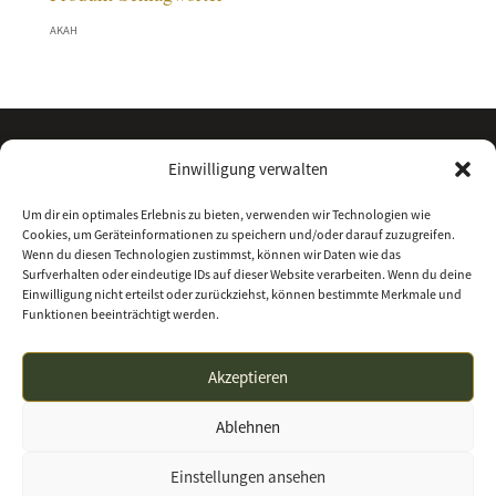
AKAH
Einwilligung verwalten
Um dir ein optimales Erlebnis zu bieten, verwenden wir Technologien wie
Cookies, um Geräteinformationen zu speichern und/oder darauf zuzugreifen.
Wenn du diesen Technologien zustimmst, können wir Daten wie das
Surfverhalten oder eindeutige IDs auf dieser Website verarbeiten. Wenn du deine
Einwilligung nicht erteilst oder zurückziehst, können bestimmte Merkmale und
Funktionen beeinträchtigt werden.
Kontakt
Über uns
Impressum
Datenschutz
Akzeptieren
Allgemeine Geschäftsbedingungen
Ablehnen
waffenhandel-nordhessen.de | Waffenhandel
Einstellungen ansehen
Nordhessen GmbH