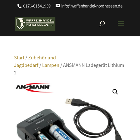
0176-61541939
info@waffenhandel-nordhessen.de
Start
/
Zubehör und
Jagdbedarf
/
Lampen
/ ANSMANN Ladegerät Lithium
2