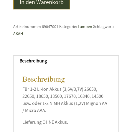
In den Warenkorb
Ladegerät
Lithium
2
Menge
Artikelnummer:
69047001
Kategorie:
Lampen
Schlagwort:
AKAH
Beschreibung
Beschreibung
Für 1-2 Li-Ion Akkus (3,6V/3,7V) 26650,
22650, 18650, 18500, 17670, 16340, 14500
usw. oder 1-2 NiMH Akkus (1,2V) Mignon AA
/ Micro AAA.
Lieferung OHNE Akkus.