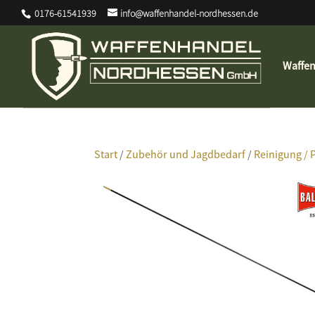
0176-61541939
info@waffenhandel-nordhessen.de
Waffe
Start
/
Zubehör und Jagdbedarf
/
Reinigung / 