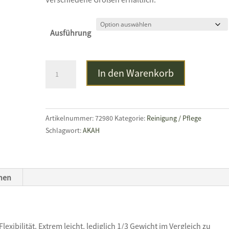
Ausführung
BALLISTOL
In den Warenkorb
Carbon-
Putzstab
lang
Menge
Artikelnummer:
72980
Kategorie:
Reinigung / Pflege
Schlagwort:
AKAH
onen
xibilität. Extrem leicht, lediglich 1/3 Gewicht im Vergleich zu