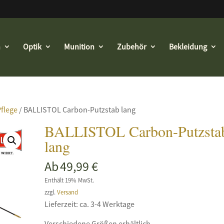
n
Optik
Munition
Zubehör
Bekleidung
Pflege
/ BALLISTOL Carbon-Putzstab lang
BALLISTOL Carbon-Putzsta
lang
Ab
49,99
€
Enthält 19% MwSt.
zzgl.
Versand
Lieferzeit: ca. 3-4 Werktage
Verschiedene Größen erhältlich.