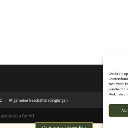
Um dir ein op
Geräteinform
zustimmst, kö
verarbeiten. 
Merkmale und
z
Allgemeine Geschäftsbedingungen
Akz
 Nordhessen GmbH