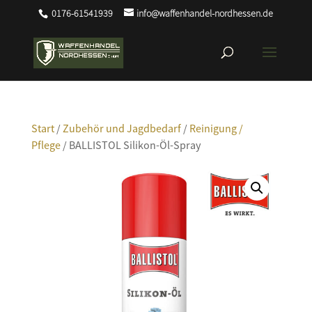
0176-61541939
info@waffenhandel-nordhessen.de
Start
/
Zubehör und Jagdbedarf
/
Reinigung /
Pflege
/ BALLISTOL Silikon-Öl-Spray