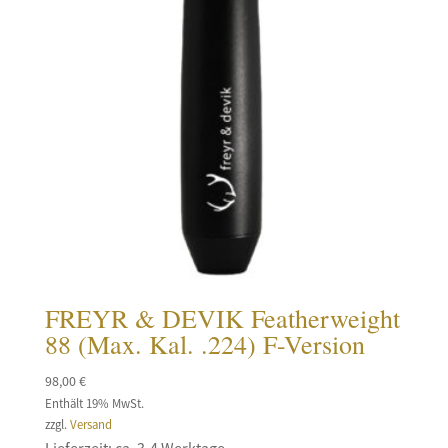
FREYR & DEVIK Featherweight
88 (Max. Kal. .224) F-Version
98,00
€
Enthält 19% MwSt.
zzgl.
Versand