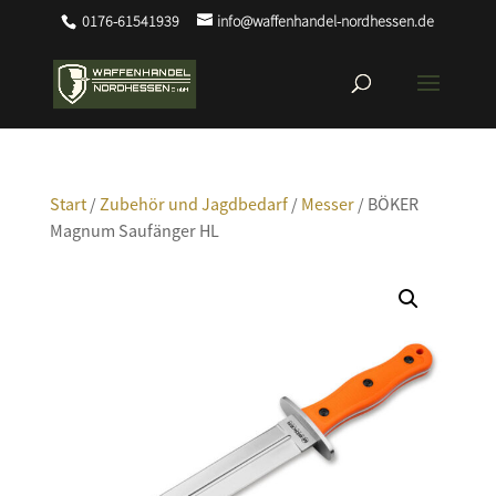
0176-61541939
info@waffenhandel-nordhessen.de
Start
/
Zubehör und Jagdbedarf
/
Messer
/ BÖKER
Magnum Saufänger HL