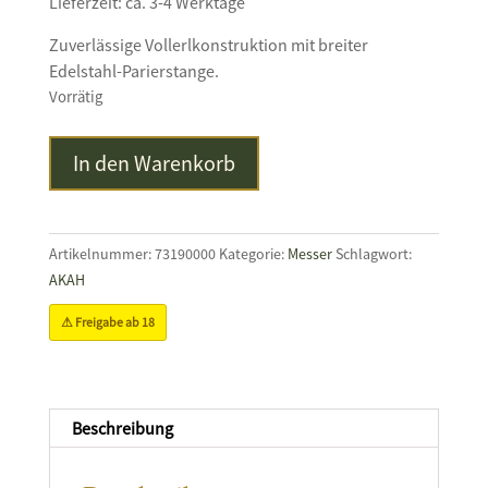
Lieferzeit: ca. 3-4 Werktage
Zuverlässige Vollerlkonstruktion mit breiter
Edelstahl-Parierstange.
Vorrätig
BÖKER
In den Warenkorb
Magnum
Saufänger
HL
Menge
Artikelnummer:
73190000
Kategorie:
Messer
Schlagwort:
AKAH
⚠ Freigabe ab 18
Beschreibung