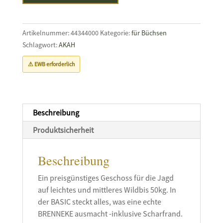
06
Basic
Nature
Artikelnummer:
44344000
Kategorie:
für Büchsen
Menge
Schlagwort:
AKAH
⚠ EWB erforderlich
Beschreibung
Produktsicherheit
Beschreibung
Ein preisgünstiges Geschoss für die Jagd
auf leichtes und mittleres Wildbis 50kg. In
der BASIC steckt alles, was eine echte
BRENNEKE ausmacht -inklusive Scharfrand.