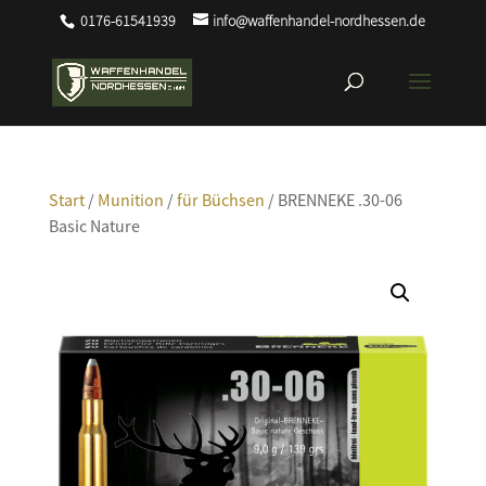
0176-61541939
info@waffenhandel-nordhessen.de
Start
/
Munition
/
für Büchsen
/ BRENNEKE .30-06
Basic Nature