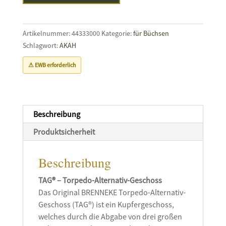
REB
TAG
Menge
Artikelnummer:
44333000
Kategorie:
für Büchsen
Schlagwort:
AKAH
⚠ EWB erforderlich
Beschreibung
Produktsicherheit
Beschreibung
TAG® – Torpedo-Alternativ-Geschoss
Das Original BRENNEKE Torpedo-Alternativ-
Geschoss (TAG®) ist ein Kupfergeschoss,
welches durch die Abgabe von drei großen