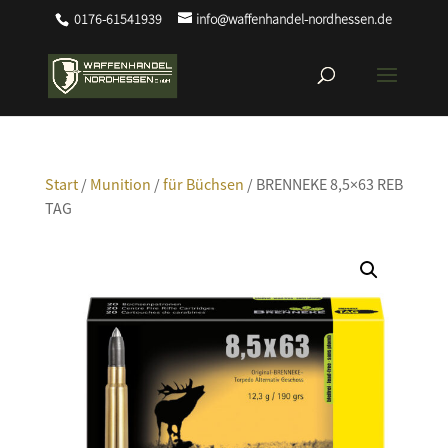
0176-61541939
info@waffenhandel-nordhessen.de
Start
/
Munition
/
für Büchsen
/ BRENNEKE 8,5×63 REB
TAG