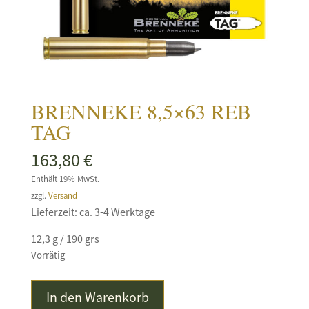
BRENNEKE 8,5×63 REB
TAG
163,80
€
Enthält 19% MwSt.
zzgl.
Versand
Lieferzeit: ca. 3-4 Werktage
12,3 g / 190 grs
Vorrätig
BRENNEKE
In den Warenkorb
8,5x63