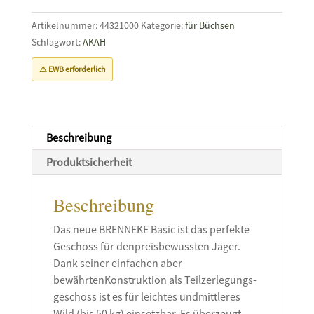
06
Menge
Artikelnummer:
44321000
Kategorie:
für Büchsen
Schlagwort:
AKAH
⚠ EWB erforderlich
Beschreibung
Produktsicherheit
Beschreibung
Das neue BRENNEKE ­Basic ist das perfekte
Geschoss für denpreisbewussten Jäger.
Dank seiner ein­fachen aber
bewährtenKons­truktion als Teilzerlegungs­
geschoss ist es für leichtes undmittleres
Wild (bis 50 kg) einsetzbar. Es überzeugt