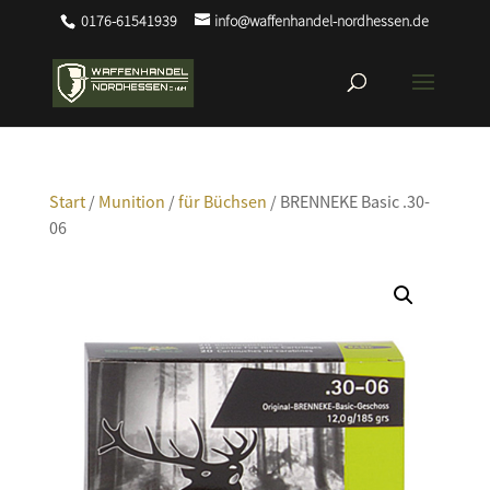
0176-61541939
info@waffenhandel-nordhessen.de
Start
/
Munition
/
für Büchsen
/ BRENNEKE Basic .30-
06