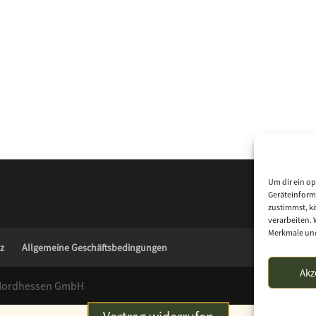
Um dir ein op
Geräteinform
zustimmst, kö
verarbeiten. 
Merkmale und
z
Allgemeine Geschäftsbedingungen
Akz
 Nordhessen GmbH