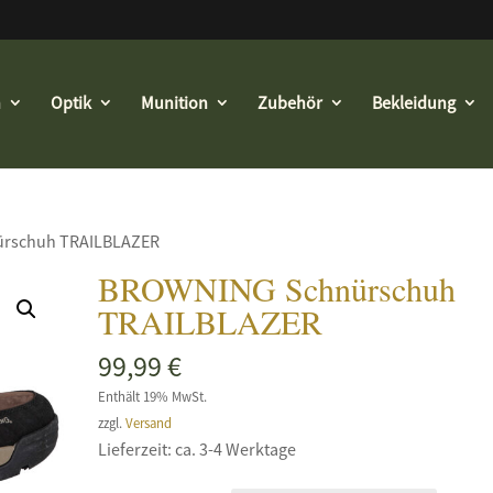
n
Optik
Munition
Zubehör
Bekleidung
rschuh TRAILBLAZER
BROWNING Schnürschuh
TRAILBLAZER
99,99
€
Enthält 19% MwSt.
zzgl.
Versand
Lieferzeit: ca. 3-4 Werktage