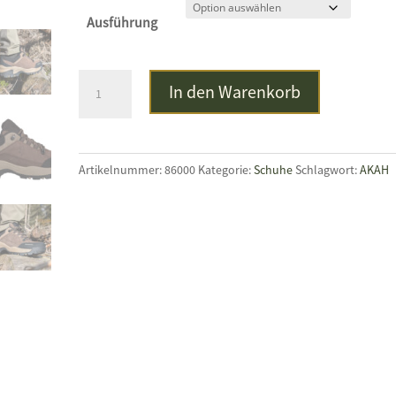
Ausführung
BROWNING
In den Warenkorb
Schnürschuh
TRAILBLAZER
Menge
Artikelnummer:
86000
Kategorie:
Schuhe
Schlagwort:
AKAH