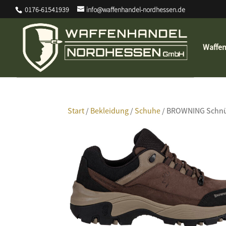
0176-61541939
info@waffenhandel-nordhessen.de
Waffe
Start
/
Bekleidung
/
Schuhe
/ BROWNING Schnü