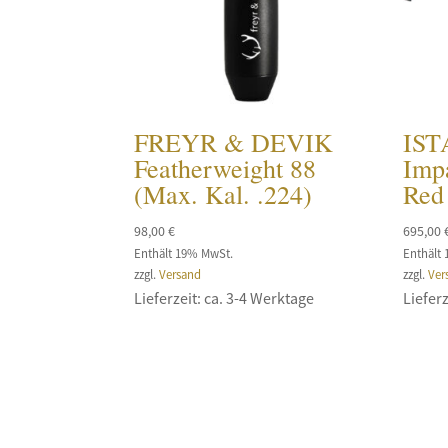
FREYR & DEVIK
IS
Featherweight 88
Imp
(Max. Kal. .224)
Red 
98,00
€
695,00
Enthält 19% MwSt.
Enthält
zzgl.
Versand
zzgl.
Ver
Lieferzeit: ca. 3-4 Werktage
Lieferz