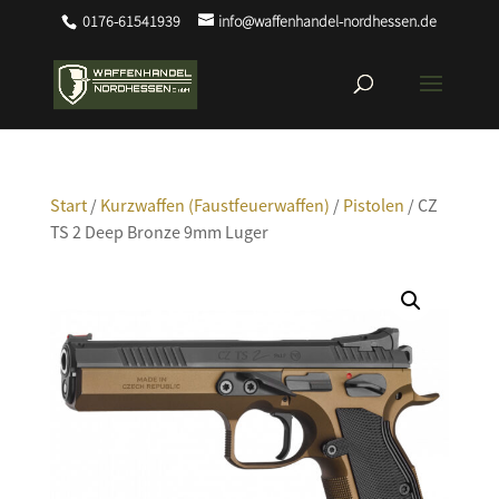
0176-61541939
info@waffenhandel-nordhessen.de
Start
/
Kurzwaffen (Faustfeuerwaffen)
/
Pistolen
/ CZ
TS 2 Deep Bronze 9mm Luger