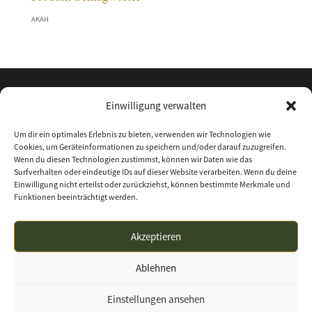
AKAH
Einwilligung verwalten
Um dir ein optimales Erlebnis zu bieten, verwenden wir Technologien wie
Cookies, um Geräteinformationen zu speichern und/oder darauf zuzugreifen.
Wenn du diesen Technologien zustimmst, können wir Daten wie das
Surfverhalten oder eindeutige IDs auf dieser Website verarbeiten. Wenn du deine
Einwilligung nicht erteilst oder zurückziehst, können bestimmte Merkmale und
Funktionen beeinträchtigt werden.
Kontakt
Über uns
Impressum
Datenschutz
Akzeptieren
Allgemeine Geschäftsbedingungen
Ablehnen
waffenhandel-nordhessen.de | Waffenhandel
Einstellungen ansehen
Nordhessen GmbH