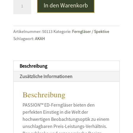
GPO
In den Warenkorb
Passion™
ED
10x42
Menge
Artikelnummer:
50113
Kategorie:
Ferngläser / Spektive
Schlagwort:
AKAH
Beschreibung
Zusätzliche Informationen
Beschreibung
PASSION™ ED-Ferngläser bieten den
perfekten Einstieg in die Welt der
hochwertigen Beobachtungsoptik zu einem
unschlagbaren Preis-Leistungs-Verhältnis.