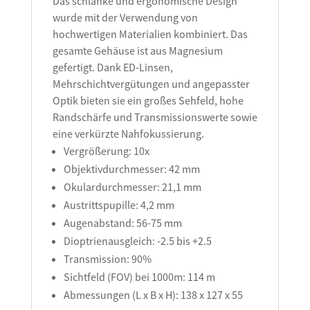
Das schlanke und ergonomische Design
wurde mit der Verwendung von
hochwertigen Materialien kombiniert. Das
gesamte Gehäuse ist aus Magnesium
gefertigt. Dank ED-Linsen,
Mehrschichtvergütungen und angepasster
Optik bieten sie ein großes Sehfeld, hohe
Randschärfe und Transmissionswerte sowie
eine verkürzte Nahfokussierung.
Vergrößerung: 10x
Objektivdurchmesser: 42 mm
Okulardurchmesser: 21,1 mm
Austrittspupille: 4,2 mm
Augenabstand: 56-75 mm
Dioptrienausgleich: -2.5 bis +2.5
Transmission: 90%
Sichtfeld (FOV) bei 1000m: 114 m
Abmessungen (L x B x H): 138 x 127 x 55