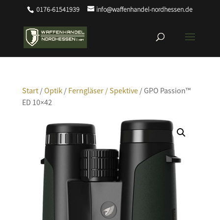
0176-61541939
info@waffenhandel-nordhessen.de
Start
/
Optik
/
Ferngläser / Spektive
/ GPO Passion™
ED 10×42