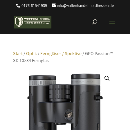
0176-61541939
info@waffenhandel-nordhessen.de
Start
/
Optik
/
Ferngläser / Spektive
/ GPO Passion™
SD 10×34 Fernglas