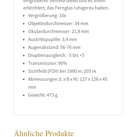
eingrößeres Sehfeld bietet und es Ihnen
erleichtert, das Fernglas ruhigerzu halten.
Vergrößerung: 10x
Objektivdurchmesser: 34 mm
Okulardurchmesser: 21,8 mm
Austrittspupille: 3,4 mm
Augenabstand: 56-76 mm
Dioptienausgleich: -5 bis +5
Transmission: 90%
Sichtfeld (FOV) bei 1000 m: 103 m
Abmessungen (L x B x H): 127 x 126 x 45
mm
Gewicht: 473 g
Ähnliche Produkte