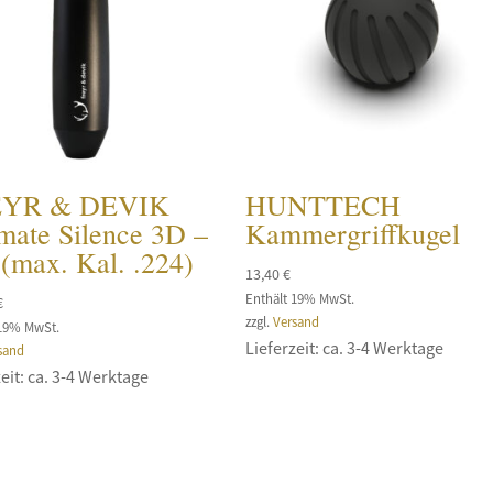
EYR & DEVIK
HUNTTECH
mate Silence 3D –
Kammergriffkugel
(max. Kal. .224)
13,40
€
Enthält 19% MwSt.
€
zzgl.
Versand
 19% MwSt.
Lieferzeit: ca. 3-4 Werktage
sand
eit: ca. 3-4 Werktage