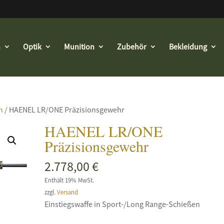
n
Optik
Munition
Zubehör
Bekleidung
n
/ HAENEL LR/ONE Präzisionsgewehr
HAENEL LR/ONE
Präzisionsgewehr
2.778,00
€
Enthält 19% MwSt.
zzgl.
Versand
Einstiegswaffe in Sport-/Long Range-Schießen