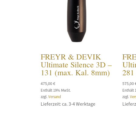
FREYR & DEVIK
FR
Ultimate Silence 3D –
Ulti
131 (max. Kal. 8mm)
281 
475,00
€
575,00
Enthält 19% MwSt.
Enthält
zzgl.
Versand
zzgl.
Ver
Lieferzeit: ca. 3-4 Werktage
Lieferz