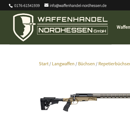
0176-61541939
info@waffenhandel-nordhessen.de
Waffe
Start
/
Langwaffen
/
Büchsen
/
Repetierbüchse