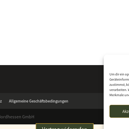
Um dir ein op
Geräteinform
zustimmst, kö
verarbeiten. 
Merkmale und
z
Allgemeine Geschäftsbedingungen
Akz
 Nordhessen GmbH