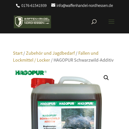
0176-61541939
info@waffenhandel-nordhessen.de
Start
/
Zubehör und Jagdbedarf
/
Fallen und
Lockmittel / Locker
/ HAGOPUR Schwarzwild-Additiv