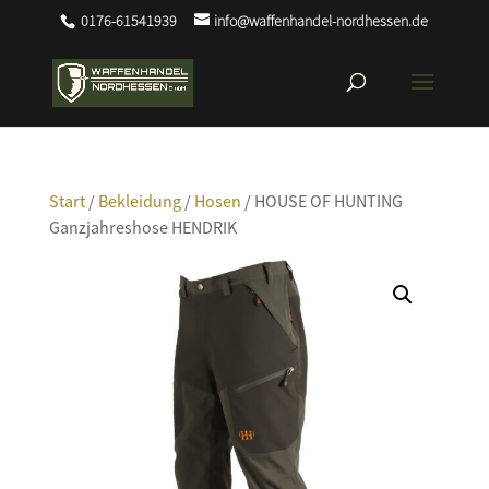
0176-61541939
info@waffenhandel-nordhessen.de
Start
/
Bekleidung
/
Hosen
/ HOUSE OF HUNTING
Ganzjahreshose HENDRIK