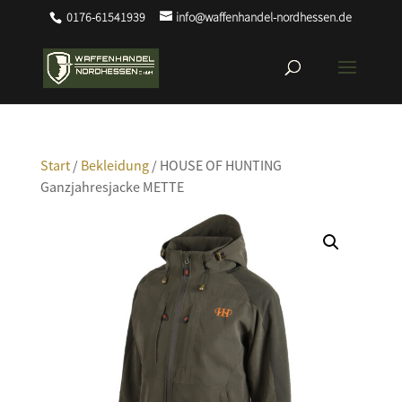
0176-61541939
info@waffenhandel-nordhessen.de
Start
/
Bekleidung
/ HOUSE OF HUNTING
Ganzjahresjacke METTE