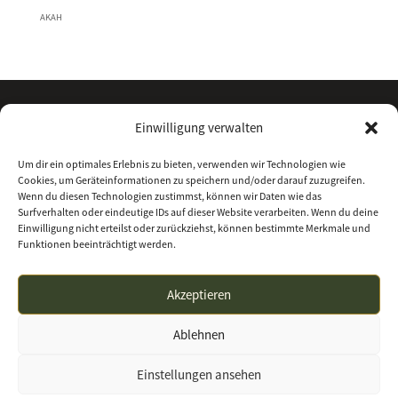
AKAH
Einwilligung verwalten
Um dir ein optimales Erlebnis zu bieten, verwenden wir Technologien wie
Cookies, um Geräteinformationen zu speichern und/oder darauf zuzugreifen.
Wenn du diesen Technologien zustimmst, können wir Daten wie das
Surfverhalten oder eindeutige IDs auf dieser Website verarbeiten. Wenn du deine
Einwilligung nicht erteilst oder zurückziehst, können bestimmte Merkmale und
Funktionen beeinträchtigt werden.
Kontakt
Über uns
Impressum
Datenschutz
Akzeptieren
Allgemeine Geschäftsbedingungen
Ablehnen
waffenhandel-nordhessen.de | Waffenhandel
Einstellungen ansehen
Nordhessen GmbH