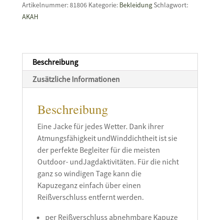
METTE
Artikelnummer:
81806
Kategorie:
Bekleidung
Schlagwort:
Menge
AKAH
Beschreibung
Zusätzliche Informationen
Beschreibung
Eine Jacke für jedes Wetter. Dank ihrer
Atmungsfähigkeit undWinddichtheit ist sie
der perfekte Begleiter für die meisten
Outdoor- undJagdaktivitäten. Für die nicht
ganz so windigen Tage kann die
Kapuzeganz einfach über einen
Reißverschluss entfernt werden.
per Reißverschluss abnehmbare Kapuze