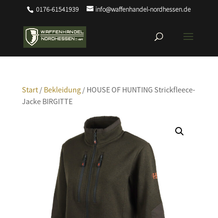
0176-61541939
info@waffenhandel-nordhessen.de
Start
/
Bekleidung
/ HOUSE OF HUNTING Strickfleece-
Jacke BIRGITTE