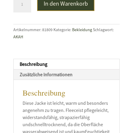
In den Warenkorb
OF
HUNTING
Strickfleece-
Jacke
Artikelnummer:
81809
Kategorie:
Bekleidung
Schlagwort:
BIRGITTE
AKAH
Menge
Beschreibung
Zusätzliche Informationen
Beschreibung
Diese Jacke ist leicht, warm und besonders
angenehm zu tragen. Fleeceist pflegeleicht,
widerstandsfähig, strapazierfähig
undschnelltrocknend, da die Oberfläche
wasserabweisend ist und kaumFeuchtigkeit