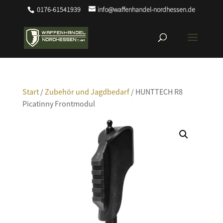
0176-61541939
info@waffenhandel-nordhessen.de
Start
/
Zubehör und Jagdbedarf
/ HUNTTECH R8
Picatinny Frontmodul