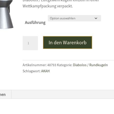
Wettkampfpackung verpackt.
Ausführung
JSB
In den Warenkorb
Premium
Match
schwer
0,535g
Artikelnummer:
48793
Kategorie:
Diabolos / Rundkugeln
Menge
Schlagwort:
AKAH
onen