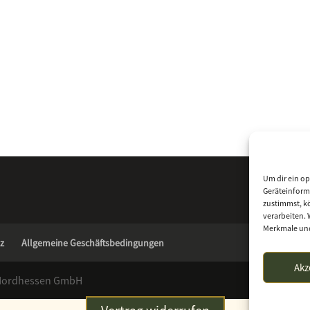
Um dir ein op
Geräteinform
zustimmst, kö
verarbeiten. 
Merkmale und
z
Allgemeine Geschäftsbedingungen
Akz
 Nordhessen GmbH