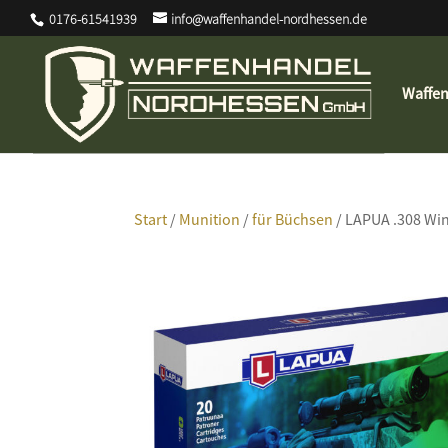
0176-61541939
info@waffenhandel-nordhessen.de
Waffe
Start
/
Munition
/
für Büchsen
/ LAPUA .308 Wi