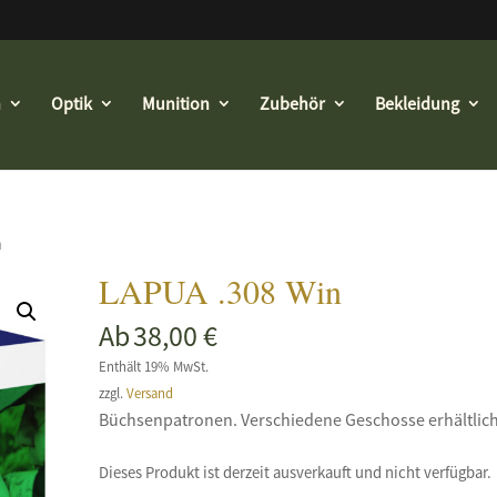
n
Optik
Munition
Zubehör
Bekleidung
n
LAPUA .308 Win
Ab
38,00
€
Enthält 19% MwSt.
zzgl.
Versand
Büchsenpatronen. Verschiedene Geschosse erhältlich
Dieses Produkt ist derzeit ausverkauft und nicht verfügbar.