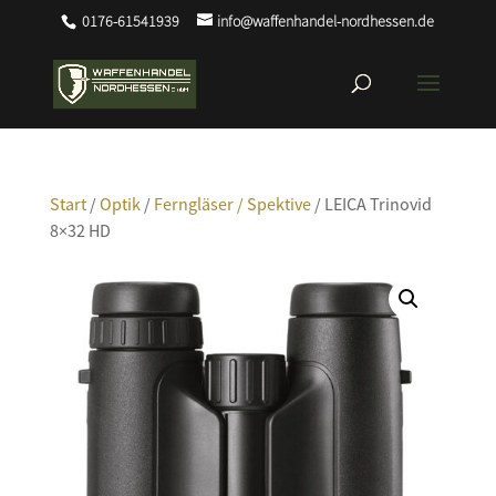
0176-61541939
info@waffenhandel-nordhessen.de
Start
/
Optik
/
Ferngläser / Spektive
/ LEICA Trinovid
8×32 HD