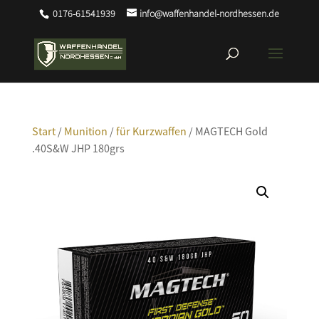
0176-61541939
info@waffenhandel-nordhessen.de
Start
/
Munition
/
für Kurzwaffen
/ MAGTECH Gold
.40S&W JHP 180grs