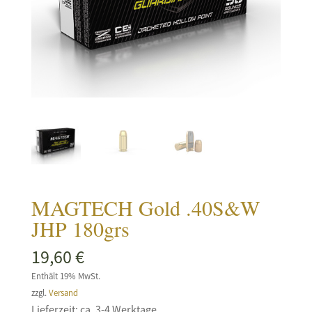
MAGTECH Gold .40S&W
JHP 180grs
19,60
€
Enthält 19% MwSt.
zzgl.
Versand
Lieferzeit: ca. 3-4 Werktage