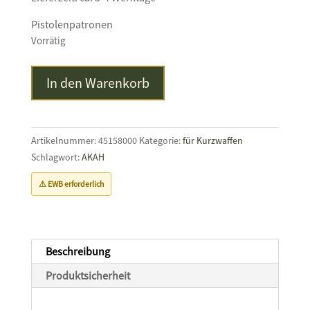
Pistolenpatronen
Vorrätig
MAGTECH
In den Warenkorb
Gold
.40S&W
JHP
180grs
Artikelnummer:
45158000
Kategorie:
für Kurzwaffen
Menge
Schlagwort:
AKAH
⚠ EWB erforderlich
Beschreibung
Produktsicherheit