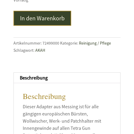
Vorrätig
Messingadapter
In den Warenkorb
M5AG
-
8/32AG
für
Artikelnummer:
72499000
Kategorie:
Reinigung / Pflege
TETRA
Schlagwort:
AKAH
GUN
Putzstöcke
Menge
Beschreibung
Beschreibung
Dieser Adapter aus Messing ist für alle
gängigen europäischen Bürsten,
Wollwischer, Werk- und Patchhalter mit
Innengewinde auf allen Tetra Gun