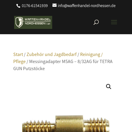
0176-61541939
info@waffenhandel-nordhessen.de
Start
/
Zubehör und Jagdbedarf
/
Reinigung /
Pflege
/ Messingadapter M5AG – 8/32AG für TETRA
GUN Putzstöcke