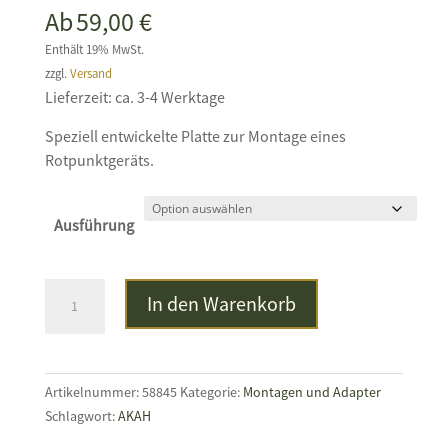
Ab
59,00
€
Enthält 19% MwSt.
zzgl.
Versand
Lieferzeit: ca. 3-4 Werktage
Speziell entwickelte Platte zur Montage eines
Rotpunktgeräts.
Ausführung
Montageplatte
In den Warenkorb
für
CZ
P-
10
Artikelnummer:
58845
Kategorie:
Montagen und Adapter
C
Schlagwort:
AKAH
Optics