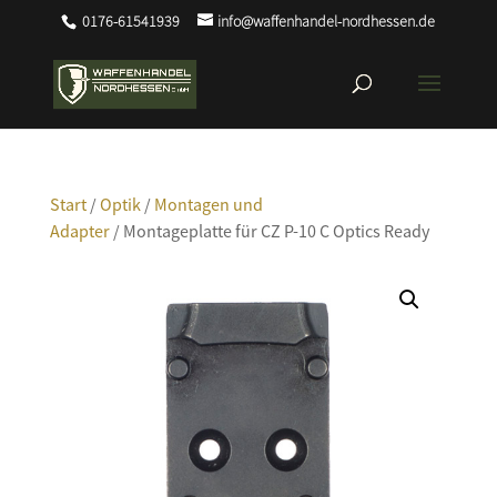
0176-61541939
info@waffenhandel-nordhessen.de
Start
/
Optik
/
Montagen und
Adapter
/ Montageplatte für CZ P-10 C Optics Ready