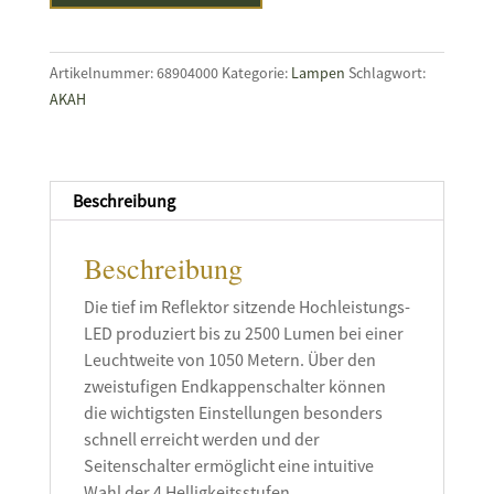
Pro
2
Jagdset
Artikelnummer:
68904000
Kategorie:
Lampen
Schlagwort:
Menge
AKAH
Beschreibung
Beschreibung
Die tief im Reflektor sitzende Hochleistungs-
LED produziert bis zu 2500 Lumen bei einer
Leuchtweite von 1050 Metern. Über den
zweistufigen Endkappenschalter können
die wichtigsten Einstellungen besonders
schnell erreicht werden und der
Seitenschalter ermöglicht eine intuitive
Wahl der 4 Helligkeitsstufen.