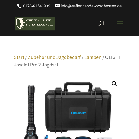
0176-61541939
info@waffenhandel-nordhessen.de
Start
/
Zubehör und Jagdbedarf
/
Lampen
/ OLIGHT
Javelot Pro 2 Jagdset