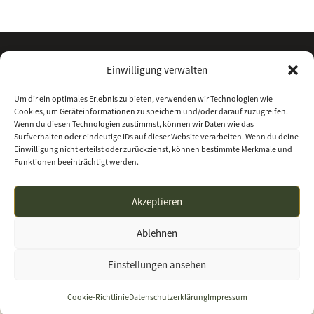
Einwilligung verwalten
Um dir ein optimales Erlebnis zu bieten, verwenden wir Technologien wie
Cookies, um Geräteinformationen zu speichern und/oder darauf zuzugreifen.
Wenn du diesen Technologien zustimmst, können wir Daten wie das
Surfverhalten oder eindeutige IDs auf dieser Website verarbeiten. Wenn du deine
Einwilligung nicht erteilst oder zurückziehst, können bestimmte Merkmale und
Funktionen beeinträchtigt werden.
Kontakt
Über uns
Impressum
Datenschutz
Akzeptieren
Allgemeine Geschäftsbedingungen
Ablehnen
waffenhandel-nordhessen.de | Waffenhandel
Einstellungen ansehen
Nordhessen GmbH
Cookie-Richtlinie
Datenschutzerklärung
Impressum
Vertrag widerrufen