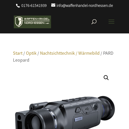
0176-61541939
info@waffenhandel-nordhessen.de
Start
/
Optik
/
Nachtsichttechnik / Wärmebild
/ PARD
Leopard