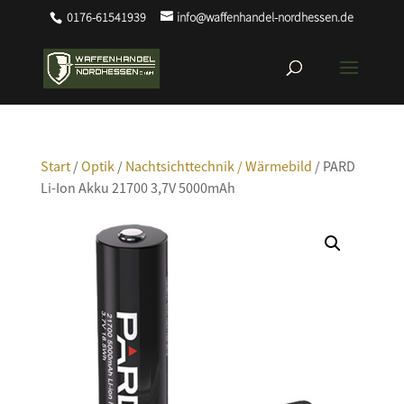
0176-61541939
info@waffenhandel-nordhessen.de
Start
/
Optik
/
Nachtsichttechnik / Wärmebild
/ PARD
Li-Ion Akku 21700 3,7V 5000mAh