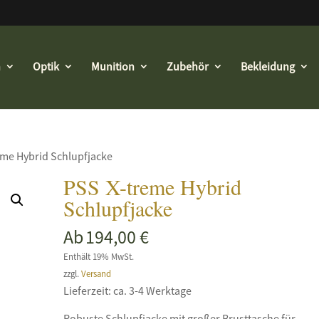
n
Optik
Munition
Zubehör
Bekleidung
eme Hybrid Schlupfjacke
PSS X-treme Hybrid
Schlupfjacke
Ab
194,00
€
Enthält 19% MwSt.
zzgl.
Versand
Lieferzeit: ca. 3-4 Werktage
Robuste Schlupfjacke mit großer Brusttasche für