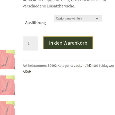
verschiedene Einsatzbereiche.
Ausführung
PSS
In den Warenkorb
X-
treme
Hybrid
Schlupfjacke
Artikelnummer:
89992
Kategorie:
Jacken / Mäntel
Schlagwort
Menge
AKAH