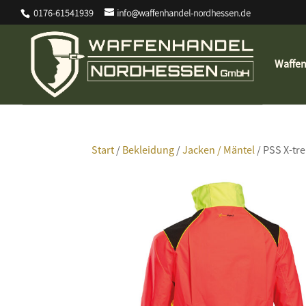
0176-61541939
info@waffenhandel-nordhessen.de
Waffe
Start
/
Bekleidung
/
Jacken / Mäntel
/ PSS X-tr