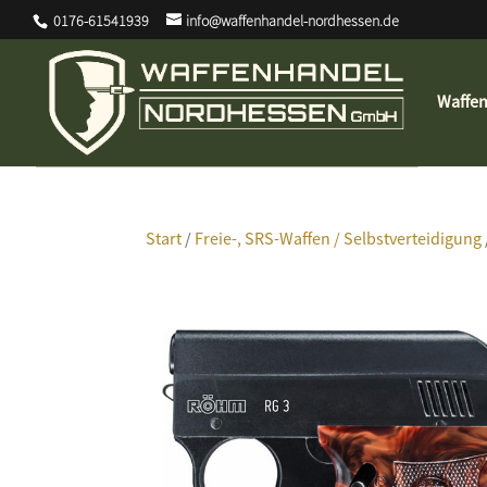
0176-61541939
info@waffenhandel-nordhessen.de
Waffe
Start
/
Freie-, SRS-Waffen / Selbstverteidigung