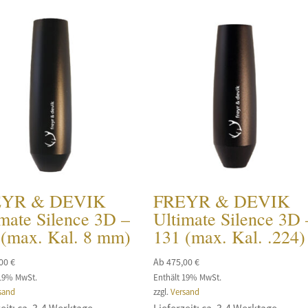
EYR & DEVIK
FREYR & DEVIK
mate Silence 3D –
Ultimate Silence 3D 
 (max. Kal. 8 mm)
131 (max. Kal. .224)
,00
€
Ab
475,00
€
 19% MwSt.
Enthält 19% MwSt.
sand
zzgl.
Versand
eit: ca. 3-4 Werktage
Lieferzeit: ca. 3-4 Werktage