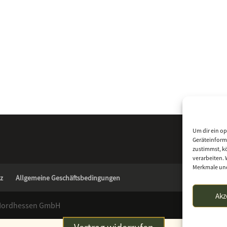
Um dir ein op
Geräteinform
zustimmst, kö
verarbeiten. 
Merkmale und
z
Allgemeine Geschäftsbedingungen
Akz
 Nordhessen GmbH