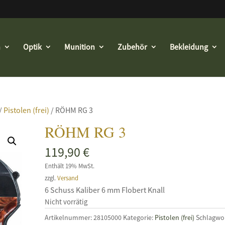
n
Optik
Munition
Zubehör
Bekleidung
/
Pistolen (frei)
/ RÖHM RG 3
RÖHM RG 3
119,90
€
Enthält 19% MwSt.
zzgl.
Versand
6 Schuss Kaliber 6 mm Flobert Knall
Nicht vorrätig
Artikelnummer:
28105000
Kategorie:
Pistolen (frei)
Schlagwor