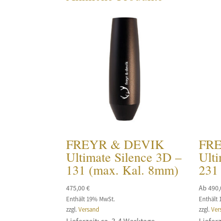
FREYR & DEVIK
FR
Ultimate Silence 3D –
Ulti
131 (max. Kal. 8mm)
231
475,00
€
Ab
490
Enthält 19% MwSt.
Enthält
zzgl.
Versand
zzgl.
Ver
Lieferzeit: ca. 3-4 Werktage
Lieferz