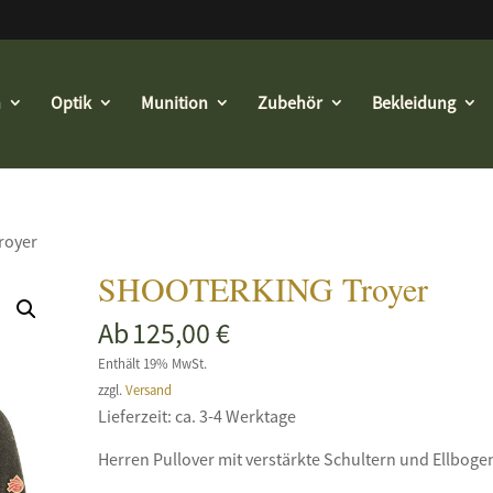
n
Optik
Munition
Zubehör
Bekleidung
royer
SHOOTERKING Troyer
Ab
125,00
€
Enthält 19% MwSt.
zzgl.
Versand
Lieferzeit: ca. 3-4 Werktage
Herren Pullover mit verstärkte Schultern und Ellboge