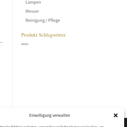
Lampen
Messer
Reinigung / Pflege
Produkt Schlagwörter
–
AKAH
Einwilligung verwalten
timales Erlebnis zu bieten, verwenden wir Technologien wie Cookies, um