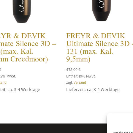
EYR & DEVIK
FREYR & DEVIK
mate Silence 3D –
Ultimate Silence 3D 
 (max. Kal.
131 (max. Kal.
mm Creedmoor)
9,5mm)
€
475,00
€
 19% MwSt.
Enthält 19% MwSt.
sand
zzgl.
Versand
eit: ca. 3-4 Werktage
Lieferzeit: ca. 3-4 Werktage
Um dir ein op