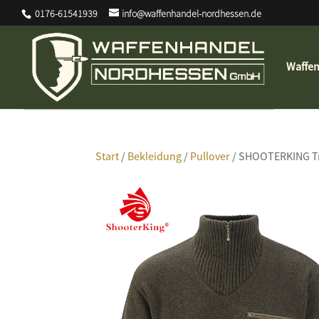
0176-61541939
info@waffenhandel-nordhessen.de
Waffe
Start
/
Bekleidung
/
Pullover
/ SHOOTERKING T