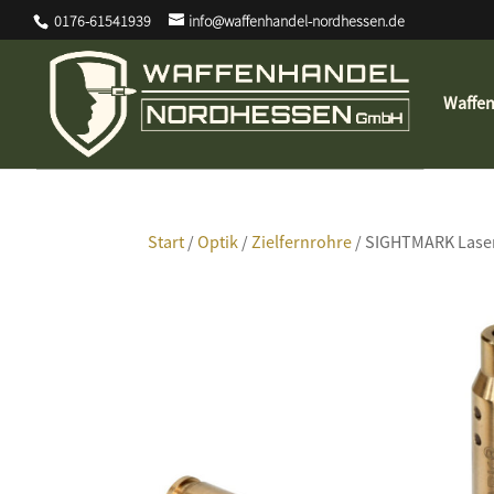
0176-61541939
info@waffenhandel-nordhessen.de
Waffe
Start
/
Optik
/
Zielfernrohre
/ SIGHTMARK Lase