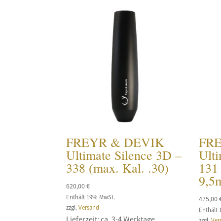
FREYR & DEVIK
FR
Ultimate Silence 3D –
Ulti
338 (max. Kal. .30)
131
9,5
620,00
€
Enthält 19% MwSt.
475,00
zzgl.
Versand
Enthält
Lieferzeit: ca. 3-4 Werktage
zzgl.
Ver