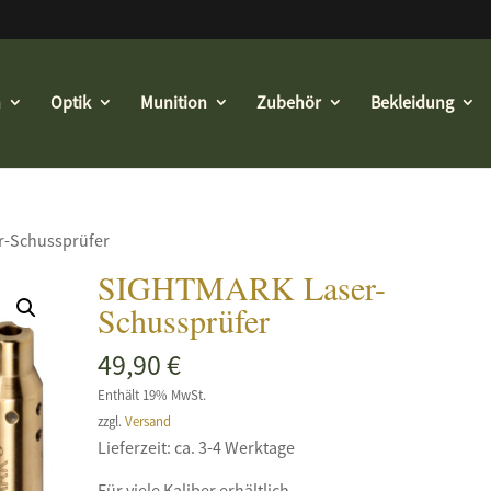
n
Optik
Munition
Zubehör
Bekleidung
r-Schussprüfer
SIGHTMARK Laser-
Schussprüfer
49,90
€
Enthält 19% MwSt.
zzgl.
Versand
Lieferzeit: ca. 3-4 Werktage
Für viele Kaliber erhältlich.