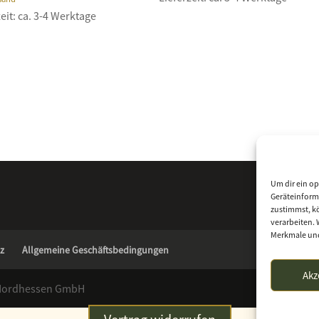
eit: ca. 3-4 Werktage
Um dir ein op
Geräteinform
zustimmst, kö
verarbeiten. 
Merkmale und
z
Allgemeine Geschäftsbedingungen
Akz
 Nordhessen GmbH