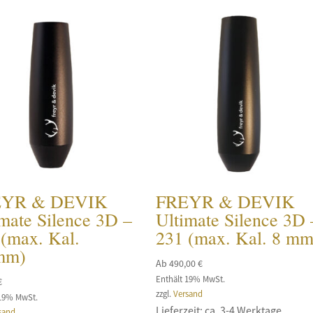
EYR & DEVIK
FREYR & DEVIK
mate Silence 3D –
Ultimate Silence 3D 
 (max. Kal.
231 (max. Kal. 8 mm
mm)
Ab
490,00
€
Enthält 19% MwSt.
€
zzgl.
Versand
 19% MwSt.
Lieferzeit: ca. 3-4 Werktage
sand