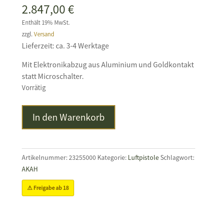
2.847,00
€
Enthält 19% MwSt.
zzgl.
Versand
Lieferzeit: ca. 3-4 Werktage
Mit Elektronikabzug aus Aluminium und Goldkontakt
statt Microschalter.
Vorrätig
STEYR
In den Warenkorb
EVO
10
E
Schwarz
Artikelnummer:
23255000
Kategorie:
Luftpistole
Schlagwort:
Menge
AKAH
⚠ Freigabe ab 18