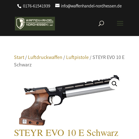
0176-61541939
info@waffenhandel-nordhessen.de
Start
/
Luftdruckwaffen
/
Luftpistole
/ STEYR EVO 10 E
Schwarz
STEYR EVO 10 E Schwarz