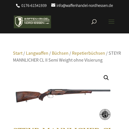
0176-61541939
info@waffenhandel-nordhessen.de
Start
/
Langwaffen
/
Büchsen
/
Repetierbüchsen
/ STEYR
MANNLICHER CL II Semi Weight ohne Visierung