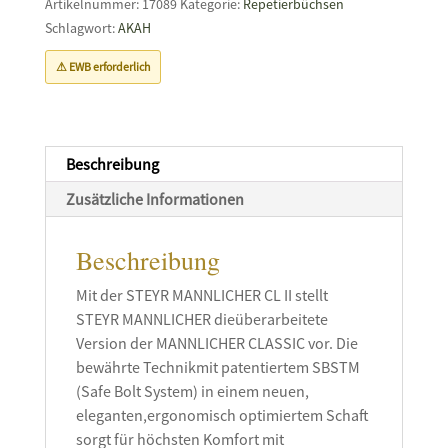
Artikelnummer:
17089
Kategorie:
Repetierbüchsen
Weight
Schlagwort:
AKAH
ohne
⚠ EWB erforderlich
Visierung
Menge
Beschreibung
Zusätzliche Informationen
Beschreibung
Mit der STEYR MANNLICHER CL II stellt
STEYR MANNLICHER dieüberarbeitete
Version der MANNLICHER CLASSIC vor. Die
bewährte Technikmit patentiertem SBSTM
(Safe Bolt System) in einem neuen,
eleganten,ergonomisch optimiertem Schaft
sorgt für höchsten Komfort mit