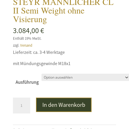
STEYR MANNLICHER CL
II Semi Weight ohne
Visierung
3.084,00
€
Enthält 19% MwSt.
zzgl.
Versand
Lieferzeit: ca. 3-4 Werktage
mit Mündungsgewinde M18x1
Ausführung
STEYR
In den Warenkorb
MANNLICHER
CL
II
Semi