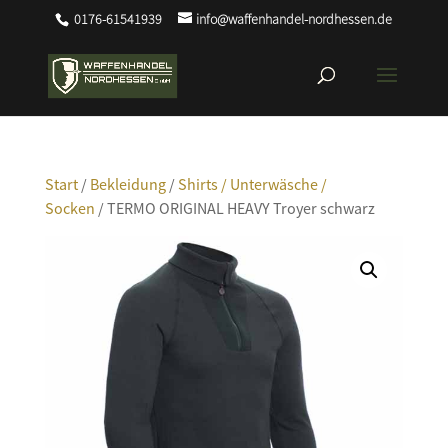
0176-61541939
info@waffenhandel-nordhessen.de
Start
/
Bekleidung
/
Shirts / Unterwäsche /
Socken
/ TERMO ORIGINAL HEAVY Troyer schwarz