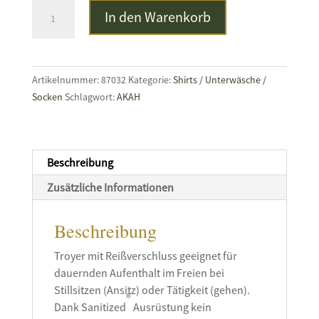
TERMO
In den Warenkorb
ORIGINAL
HEAVY
Troyer
schwarz
Artikelnummer:
87032
Kategorie:
Shirts / Unterwäsche /
Menge
Socken
Schlagwort:
AKAH
Beschreibung
Zusätzliche Informationen
Beschreibung
Troyer mit Reißverschluss geeignet für
dauernden Aufenthalt im Freien bei
Stillsitzen (Ansitz) oder Tätigkeit (gehen).
®
Dank Sanitized
Ausrüstung kein