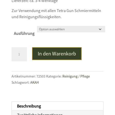
Lieferzeit: ca. 3-4 Werktage
Zur Verwendung mit allen Tetra Gun Schmiermitteln
und Reinigungsflüssigkeiten.
Ausführung
TETRA
In den Warenkorb
GUN
ProSmith™
Reinigungspatches
Menge
Artikelnummer:
72503
Kategorie:
Reinigung / Pflege
Schlagwort:
AKAH
Beschreibung
Zusätzliche Informationen