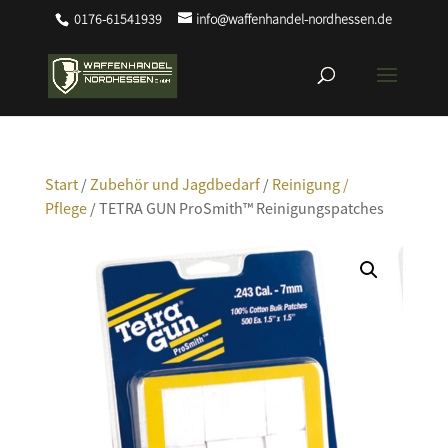
0176-61541939
info@waffenhandel-nordhessen.de
Start
/
Zubehör und Jagdbedarf
/
Reinigung /
Pflege
/ TETRA GUN ProSmith™ Reinigungspatches