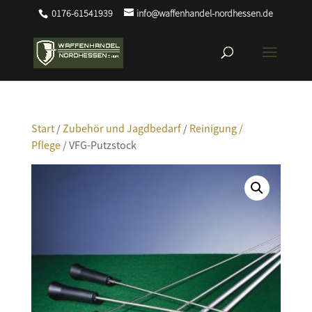
0176-61541939
info@waffenhandel-nordhessen.de
Start
/
Zubehör und Jagdbedarf
/
Reinigung /
Pflege
/ VFG-Putzstock