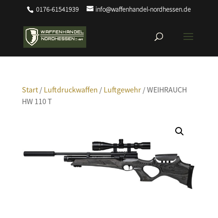
0176-61541939
info@waffenhandel-nordhessen.de
Start
/
Luftdruckwaffen
/
Luftgewehr
/ WEIHRAUCH
HW 110 T