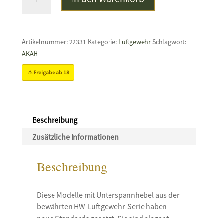
HW
77
K
Menge
Artikelnummer:
22331
Kategorie:
Luftgewehr
Schlagwort:
AKAH
⚠ Freigabe ab 18
Beschreibung
Zusätzliche Informationen
Beschreibung
Diese Modelle mit Unterspannhebel aus der
bewährten HW-Luftgewehr-Serie haben