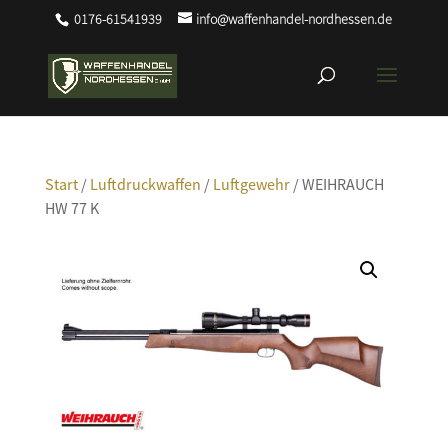
0176-61541939
info@waffenhandel-nordhessen.de
Start
/
Luftdruckwaffen
/
Luftgewehr
/ WEIHRAUCH
HW 77 K