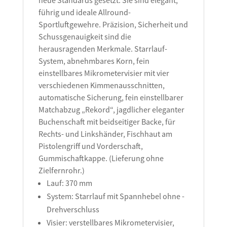
neue Standards gesetzt. Sie sind elegant,
führig und ideale Allround-
Sportluftgewehre. Präzision, Sicherheit und
Schussgenauigkeit sind die
herausragenden Merkmale. Starrlauf-
System, abnehmbares Korn, fein
einstellbares Mikrometervisier mit vier
verschiedenen Kimmenausschnitten,
automatische Sicherung, fein einstellbarer
Matchabzug „Rekord“, jagdlicher eleganter
Buchenschaft mit beidseitiger Backe, für
Rechts- und Linkshänder, Fischhaut am
Pistolengriff und Vorderschaft,
Gummischaftkappe. (Lieferung ohne
Zielfernrohr.)
Lauf: 370 mm
System: Starrlauf mit ­Spannhebel ohne ­
Drehverschluss
Visier: verstellbares Mikrometervisier,