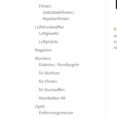
Flinten
Selbstladeflinten /
Repetierflinten
Luftdruckwaffen
B
Luftgewehr
6
Luftpistole
En
zz
Magazine
Munition
Diabolos / Rundkugeln
für Büchsen
für Flinten
für Kurzwaffen
Kleinkaliber KK
Optik
Entfernungsmesser