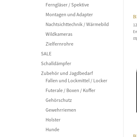
Ferngläser / Spektive
Montagen und Adapter
B
Nachtsichttechnik / Wärmebild
1
En
Wildkameras
zz
Zielfernrohre
SALE
Schalldämpfer
Zubehör und Jagdbedarf
Fallen und Lockmittel / Locker
Futerale / Boxen / Koffer
Gehörschutz
Gewehrriemen
Holster
Hunde
B