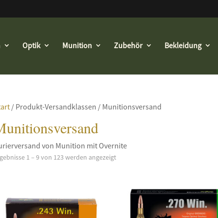
n
Optik
Munition
Zubehör
Bekleidung
tart
/ Produkt-Versandklassen / Munitionsversand
Munitionsversand
urierversand von Munition mit Overnite
gebnisse 1 – 9 von 123 werden angezeigt