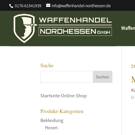
0176-61541939
info@waffenhandel-nordhessen.de
Waffe
Suche
S
K
Startseite Online-Shop
Er
Produkt-Kategorien
Bekleidung
Hosen