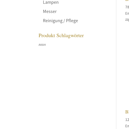
Lampen
7
Messer
En
zz
Reinigung / Pflege
Produkt Schlagwörter
AKAH
B
1
En