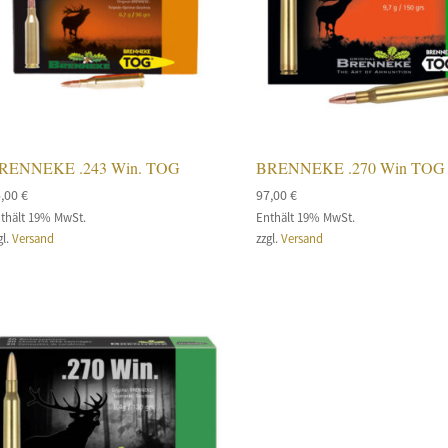
RENNEKE .243 Win. TOG
BRENNEKE .270 Win TOG
5,00
€
97,00
€
thält 19% MwSt.
Enthält 19% MwSt.
gl.
Versand
zzgl.
Versand