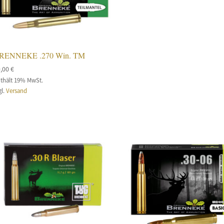
RENNEKE .270 Win. TM
9,00
€
thält 19% MwSt.
gl.
Versand