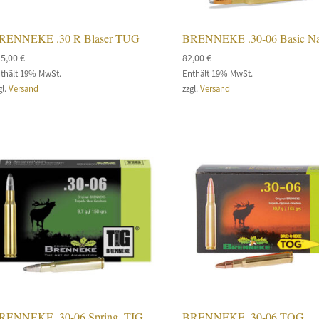
RENNEKE .30 R Blaser TUG
BRENNEKE .30-06 Basic Na
25,00
€
82,00
€
thält 19% MwSt.
Enthält 19% MwSt.
gl.
Versand
zzgl.
Versand
RENNEKE .30-06 Spring. TIG
BRENNEKE .30-06 TOG