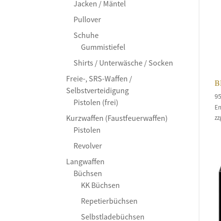
Jacken / Mäntel
Pullover
Schuhe
Gummistiefel
Shirts / Unterwäsche / Socken
Freie-, SRS-Waffen /
B
Selbstverteidigung
9
Pistolen (frei)
En
Kurzwaffen (Faustfeuerwaffen)
zz
Pistolen
Revolver
Langwaffen
Büchsen
KK Büchsen
Repetierbüchsen
Selbstladebüchsen